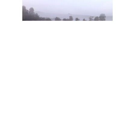
Eine der fleißigsten Mitarbeiterinnen bei der
Gestaltung dieser Homepage war unsere Hündin Inka
die uns leider 2019 im Alter von 14 Jahren verlassen
hat.
Stolz präsentiert von WordPress